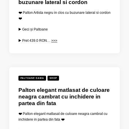
buzunare lateral si cordon
❤️ Palton Artista negru in clos cu buzunare lateral si cordon
❤️
▶️ Geci și Paltoane
▶️ Pret
439.0 RON…
>>>
PALTOANE DAMA
SHOP
Palton elegant matlasat de culoare
neagra cambrat cu inchidere in
partea din fata
❤️ Palton elegant matlasat de culoare neagra cambrat cu
inchidere in partea din fata ❤️