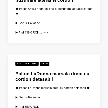
buzunare lateral si cordon
❤️ Palton Artista negru in clos cu buzunare lateral si cordon
❤️
▶️ Geci și Paltoane
▶️ Pret
439.0 RON…
>>>
PALTOANE DAMA
SHOP
Palton LaDonna marsala drept cu
cordon detasabil
❤️ Palton LaDonna marsala drept cu cordon detasabil ❤️
▶️ Geci și Paltoane
▶️ Pret
550.0 RON