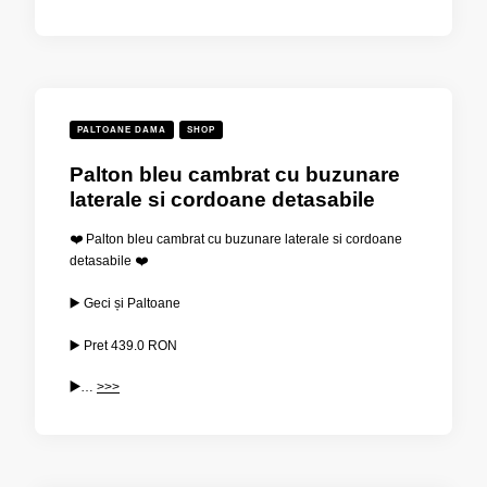
PALTOANE DAMA
SHOP
Palton bleu cambrat cu buzunare
laterale si cordoane detasabile
❤️ Palton bleu cambrat cu buzunare laterale si cordoane
detasabile ❤️
▶️ Geci și Paltoane
▶️ Pret
439.0 RON
▶️
…
>>>