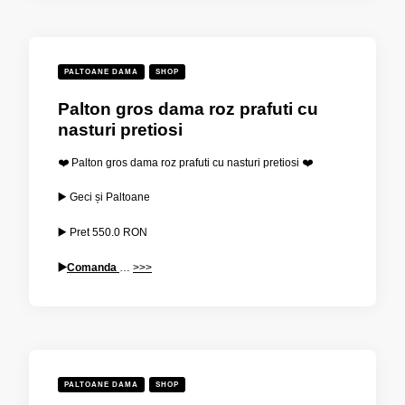
PALTOANE DAMA
SHOP
Palton gros dama roz prafuti cu
nasturi pretiosi
❤️ Palton gros dama roz prafuti cu nasturi pretiosi ❤️
▶️ Geci și Paltoane
▶️ Pret
550.0 RON
▶️
Comanda
…
>>>
PALTOANE DAMA
SHOP