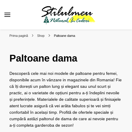
❤️ Stilul Meu Natural in Culori
Alege o viata plina de culoare!
Prima pagină
Shop
Paltoane dama
Paltoane dama
Descoperă cele mai noi modele de paltoane pentru femei,
disponibile acum în vânzare in magazinele din Romania! Fie
că îți dorești un palton lung și elegant sau unul scurt și
practic, ai o varietate de opțiuni pentru a-ți îndeplini nevoile
și preferințele. Materialele de calitate superioară și finisajele
atent lucrate asigură că vei arăta fabulos și te vei simți
confortabil în același timp. Profită de ofertele speciale și
cumpără astăzi paltonul de dama de care ai nevoie pentru
a-ți completa garderoba de sezon!