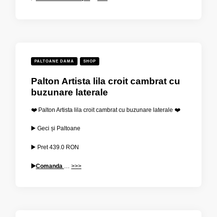
PALTOANE DAMA
SHOP
Palton Artista lila croit cambrat cu
buzunare laterale
❤️ Palton Artista lila croit cambrat cu buzunare laterale ❤️
▶️ Geci și Paltoane
▶️ Pret
439.0 RON
▶️
Comanda
…
>>>