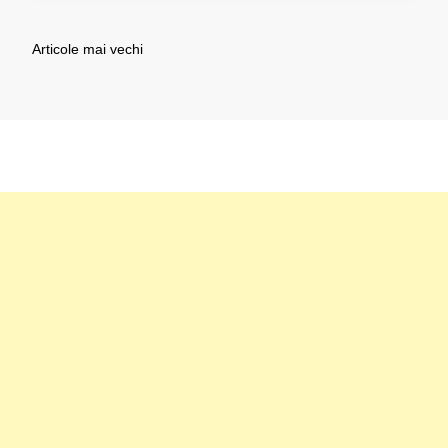
Navigare
Articole mai vechi
în
articole