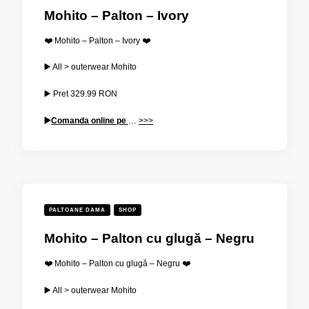
Mohito – Palton – Ivory
❤️ Mohito – Palton – Ivory ❤️
▶️ All > outerwear Mohito
▶️ Pret
329.99
RON
▶️
Comanda online pe
…
>>>
PALTOANE DAMA
SHOP
Mohito – Palton cu glugă – Negru
❤️ Mohito – Palton cu glugă – Negru ❤️
▶️ All > outerwear Mohito