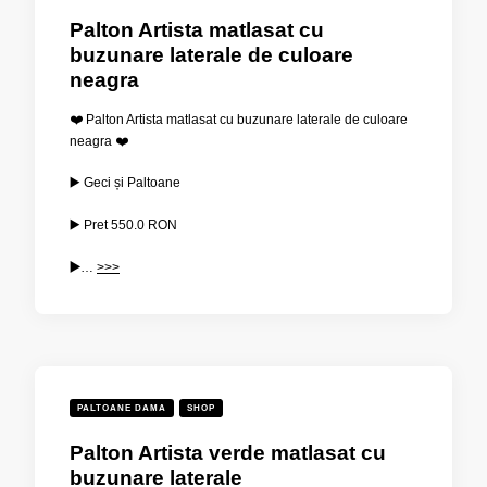
Palton Artista matlasat cu
buzunare laterale de culoare
neagra
❤️ Palton Artista matlasat cu buzunare laterale de culoare
neagra ❤️
▶️ Geci și Paltoane
▶️ Pret
550.0 RON
▶️
…
>>>
PALTOANE DAMA
SHOP
Palton Artista verde matlasat cu
buzunare laterale