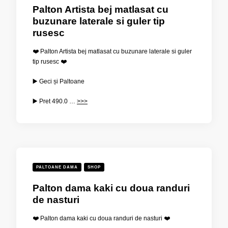
Palton Artista bej matlasat cu
buzunare laterale si guler tip
rusesc
❤️ Palton Artista bej matlasat cu buzunare laterale si guler
tip rusesc ❤️
▶️ Geci și Paltoane
▶️ Pret
490.0 …
>>>
PALTOANE DAMA
SHOP
Palton dama kaki cu doua randuri
de nasturi
❤️ Palton dama kaki cu doua randuri de nasturi ❤️