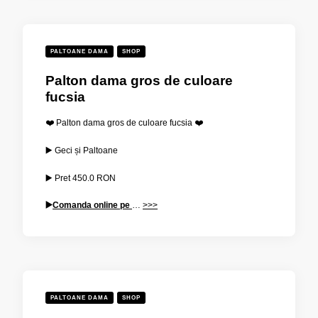
PALTOANE DAMA
SHOP
Palton dama gros de culoare
fucsia
❤️ Palton dama gros de culoare fucsia ❤️
▶️ Geci și Paltoane
▶️ Pret
450.0 RON
▶️
Comanda online pe
…
>>>
PALTOANE DAMA
SHOP