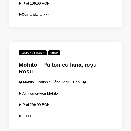
▶️ Pret
199.99
RON
▶️
Comanda
…
>>>
PALTOANE DAMA
SHOP
Mohito – Palton cu lână, roșu –
Roșu
❤️ Mohito – Palton cu lână, roșu – Roșu ❤️
▶️ All > outerwear Mohito
▶️ Pret
299.99
RON
▶️
…
>>>