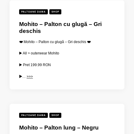
PALTOANE DAMA
SHOP
Mohito – Palton cu glugă – Gri
deschis
❤️ Mohito – Palton cu glugă – Gri deschis ❤️
▶️ All > outerwear Mohito
▶️ Pret
199.99
RON
▶️
…
>>>
PALTOANE DAMA
SHOP
Mohito – Palton lung – Negru