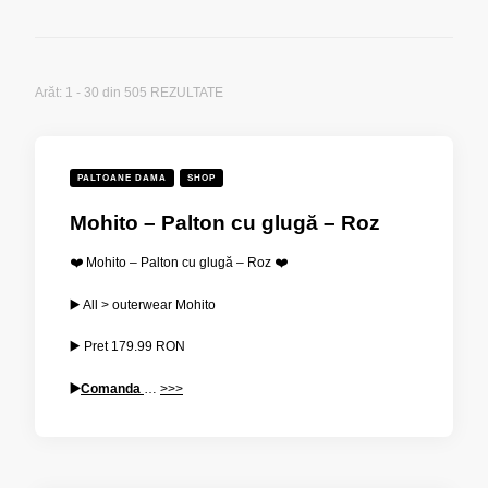
Arăt: 1 - 30 din 505 REZULTATE
PALTOANE DAMA
SHOP
Mohito – Palton cu glugă – Roz
❤️ Mohito – Palton cu glugă – Roz ❤️
▶️ All > outerwear Mohito
▶️ Pret
179.99
RON
▶️
Comanda
…
>>>