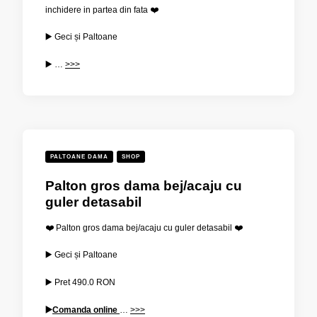
inchidere in partea din fata ❤️
▶️ Geci și Paltoane
▶️ …
>>>
PALTOANE DAMA
SHOP
Palton gros dama bej/acaju cu
guler detasabil
❤️ Palton gros dama bej/acaju cu guler detasabil ❤️
▶️ Geci și Paltoane
▶️ Pret
490.0 RON
▶️
Comanda online
…
>>>