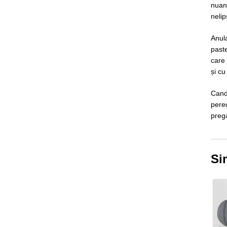
nuanț
nelip
Anula
paste
care 
și cu
Cand 
perec
preg
Si