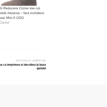
% Reducere Cizme low cut
piele intoarsa – fara inchidere
ssic Mini II UGG
„Cizme”
ARTICOLUL URMĂTOR
 cu imprimeu si decolteu la baza
gatului