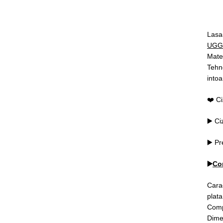
Lasa-
UGG
Mater
Tehno
intoa
❤️ Ci
▶️ C
▶️ P
▶️
Co
Carac
plata
Compo
Dimen