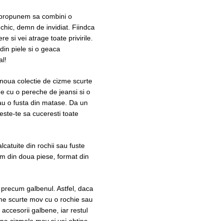
iti propunem sa combini o
 chic, demn de invidiat. Fiindca
e si vei atrage toate privirile.
din piele si o geaca
al!
noua colectie de cizme scurte
me cu o pereche de jeansi si o
sau o fusta din matase. Da un
este-te sa cuceresti toate
lcatuite din rochii sau fuste
um din doua piese, format din
 precum galbenul. Astfel, daca
zme scurte mov cu o rochie sau
 accesorii galbene, iar restul
a pe cizmele mov si vei obtine