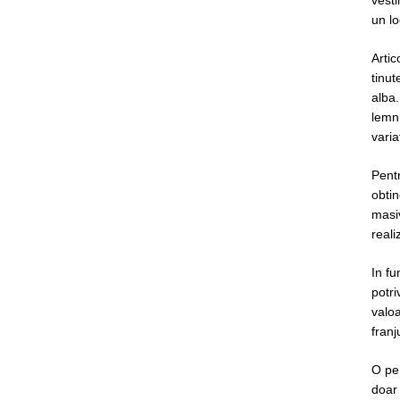
un lo
Artic
tinu
alba.
lemn.
varia
Pent
obti
masiv
reali
In fu
potri
valoa
franju
O pe
doar 