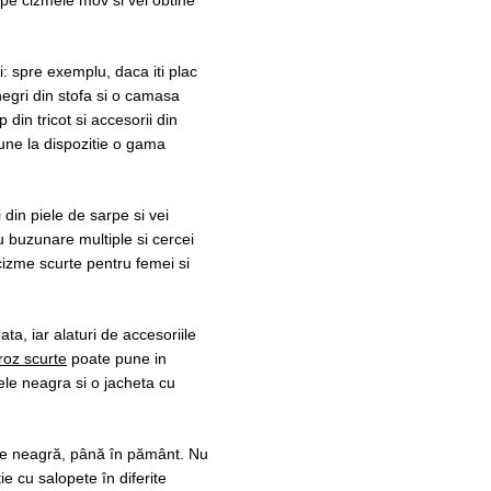
i: spre exemplu, daca iti plac
egri din stofa si o camasa
din tricot si accesorii din
pune la dispozitie o gama
din piele de sarpe si vei
 buzunare multiple si cercei
cizme scurte pentru femei si
ta, iar alaturi de accesoriile
roz scurte
poate pune in
iele neagra si o jacheta cu
ie neagră, până în pământ. Nu
e cu salopete în diferite