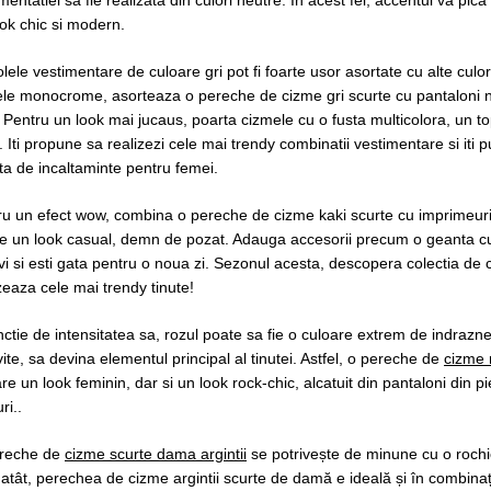
ok chic si modern.
olele vestimentare de culoare gri pot fi foarte usor asortate cu alte culor
tele monocrome, asorteaza o pereche de cizme gri scurte cu pantaloni n
 Pentru un look mai jucaus, poarta cizmele cu o fusta multicolora, un top 
 Iti propune sa realizezi cele mai trendy combinatii vestimentare si iti 
ta de incaltaminte pentru femei.
ru un efect wow, combina o pereche de cizme kaki scurte cu imprimeuri 
ne un look casual, demn de pozat. Adauga accesorii precum o geanta cu
i si esti gata pentru o noua zi. Sezonul acesta, descopera colectia de 
zeaza cele mai trendy tinute!
nctie de intensitatea sa, rozul poate sa fie o culoare extrem de indraznea
vite, sa devina elementul principal al tinutei. Astfel, o pereche de
cizme 
re un look feminin, dar si un look rock-chic, alcatuit din pantaloni din p
ri..
reche de
cizme scurte dama argintii
se potrivește de minune cu o roch
atât, perechea de cizme argintii scurte de damă e ideală și în combinați