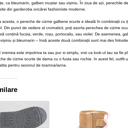
e, ca bleumarin, galben muștar sau vișiniu. În ziua de azi, perechile de
site din garderoba oricărei fashioniste moderne.
 acesta, o pereche de cizme galbene scurte e ideală în combinații cu ți
l. Din punct de vedere al cromaticii, poți asorta perechea de cizme scu
să conțină fucsia, verde, roșu, portocaliu, sau violet. De asemenea, g
 vișiniu și bleumarin – însă aceste două combinații sunt mai des folosite
vremea este impotriva ta sau pur si simplu, vrei ca look-ul tau sa fie p
he de cizme scurte de dama cu o fusta sau rochie. In acest fel, outfit-ul t
atita pentru sezonul de toamna/iarna.
milare