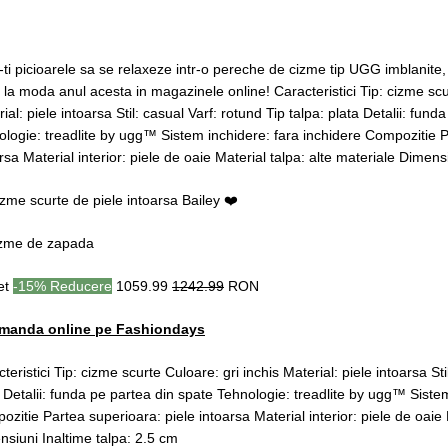
ti picioarele sa se relaxeze intr-o pereche de cizme tip UGG imblanite
la moda anul acesta in magazinele online! Caracteristici Tip: cizme scu
ial: piele intoarsa Stil: casual Varf: rotund Tip talpa: plata Detalii: fun
logie: treadlite by ugg™ Sistem inchidere: fara inchidere Compozitie P
rsa Material interior: piele de oaie Material talpa: alte materiale Dimens
zme scurte de piele intoarsa Bailey ❤️
izme de zapada
ret
-15% Reducere
1059.99
1242.99
RON
manda online pe Fashiondays
teristici Tip: cizme scurte Culoare: gri inchis Material: piele intoarsa Sti
 Detalii: funda pe partea din spate Tehnologie: treadlite by ugg™ Sistem
zitie Partea superioara: piele intoarsa Material interior: piele de oaie 
siuni Inaltime talpa: 2.5 cm