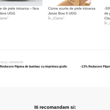
 de piele intoarsa – fara
Cizme scurte de piele intoarsa
-59
idere UGG
Jesse Bow II UGG
de 
Cizme”
În „Cizme”
Cla
În 
vigare
COLUL ANTERIOR
Reducere Pijama de bumbac cu imprimeu grafic
-13% Reducere Pijama
icole
Iti recomandam si: