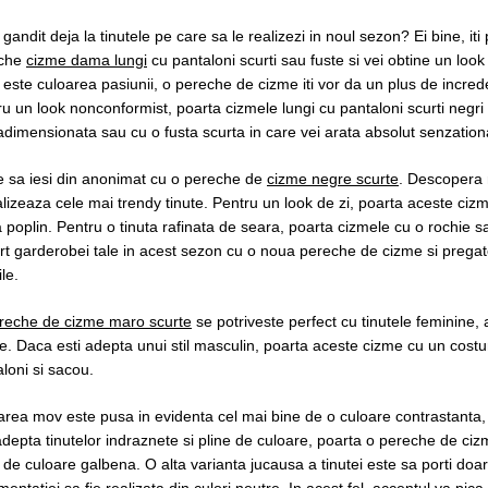
 gandit deja la tinutele pe care sa le realizezi in noul sezon? Ei bine, 
che
cizme dama lungi
cu pantaloni scurti sau fuste si vei obtine un look
 este culoarea pasiunii, o pereche de cizme iti vor da un plus de increder
u un look nonconformist, poarta cizmele lungi cu pantaloni scurti negri 
dimensionata sau cu o fusta scurta in care vei arata absolut senzation
e sa iesi din anonimat cu o pereche de
cizme negre scurte
. Descopera 
alizeaza cele mai trendy tinute. Pentru un look de zi, poarta aceste ciz
 poplin. Pentru o tinuta rafinata de seara, poarta cizmele cu o rochie 
rt garderobei tale in acest sezon cu o noua pereche de cizme si pregat
ile.
reche de cizme maro scurte
se potriveste perfect cu tinutele feminine, a
e. Daca esti adepta unui stil masculin, poarta aceste cizme cu un cost
loni si sacou.
area mov este pusa in evidenta cel mai bine de o culoare contrastanta,
adepta tinutelor indraznete si pline de culoare, poarta o pereche de ci
 de culoare galbena. O alta varianta jucausa a tinutei este sa porti doar
mentatiei sa fie realizata din culori neutre. In acest fel, accentul va pic