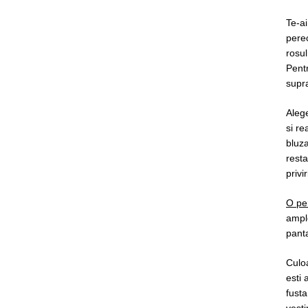
Te-ai
pere
rosul
Pentr
supra
Aleg
si re
bluza
resta
privir
O pe
ampl
panta
Culo
esti 
fusta
vesti