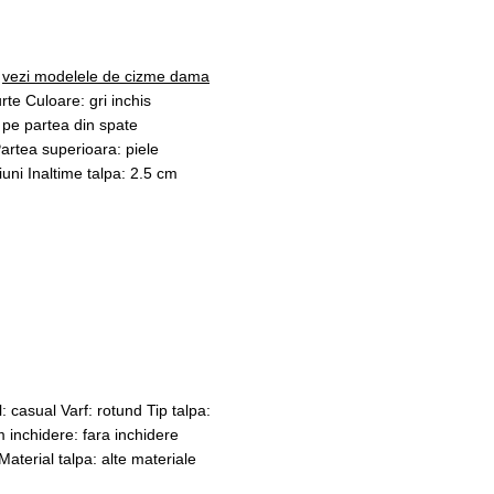
,
vezi modelele de cizme dama
rte Culoare: gri inchis
da pe partea din spate
artea superioara: piele
iuni Inaltime talpa: 2.5 cm
l: casual Varf: rotund Tip talpa:
 inchidere: fara inchidere
Material talpa: alte materiale