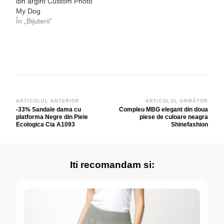
din argint Custom Photo
My Dog
În „Bijuterii”
Navigare
ARTICOLUL ANTERIOR
ARTICOLUL URMĂTOR
-33% Sandale dama cu
Compleu MBG elegant din doua
în
platforma Negre din Piele
piese de culoare neagra
articole
Ecologica Cia A1093
Shinefashion
Iti recomandam si: