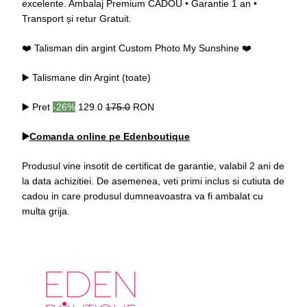
excelente. Ambalaj Premium CADOU • Garantie 1 an •
Transport și retur Gratuit.
❤️ Talisman din argint Custom Photo My Sunshine ❤️
▶️ Talismane din Argint (toate)
▶️ Pret
-26%
129.0
175.0
RON
▶️
Comanda online pe Edenboutique
Produsul vine insotit de certificat de garantie, valabil 2 ani de
la data achizitiei. De asemenea, veti primi inclus si cutiuta de
cadou in care produsul dumneavoastra va fi ambalat cu
multa grija.