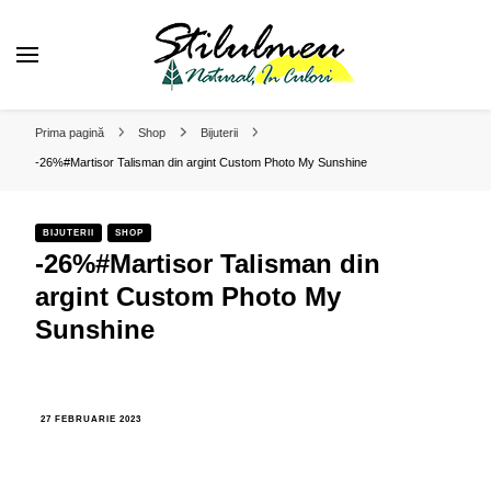
❤️ Stilul Meu Natural in Culori
Alege o viata plina de culoare!
Prima pagină
Shop
Bijuterii
-26%#Martisor Talisman din argint Custom Photo My Sunshine
BIJUTERII
SHOP
-26%#Martisor Talisman din
argint Custom Photo My
Sunshine
27 FEBRUARIE 2023