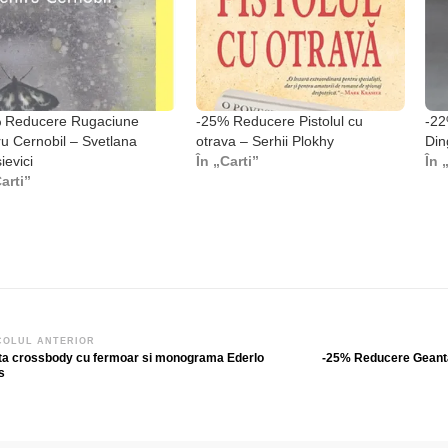
 Reducere Rugaciune
-25% Reducere Pistolul cu
-22
ru Cernobil – Svetlana
otrava – Serhii Plokhy
Din
ievici
În „Carti”
În 
arti”
vigare
COLUL ANTERIOR
a crossbody cu fermoar si monograma Ederlo
-25% Reducere Geanta
s
icole