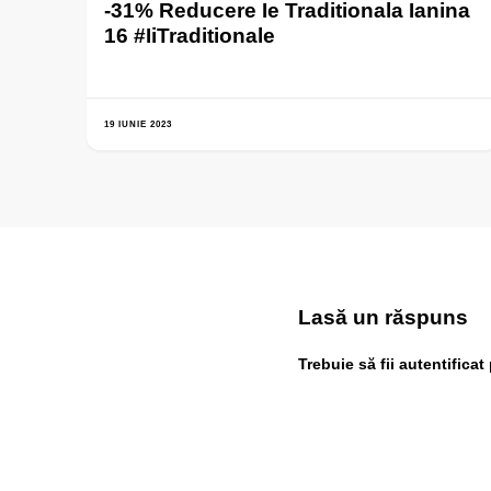
-31% Reducere Ie Traditionala Ianina
16 #IiTraditionale
19 IUNIE 2023
Lasă un răspuns
Trebuie să fii
autentificat