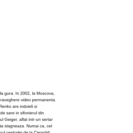
l la gura. In 2002, la Moscova,
supraveghere video permanenta.
Renko are indoieli si
e sare in sifonierul din
l Geiger, aflat intr-un sertar
eta stagneaza. Numai ca, cel
ul centralei de la Cernobil,