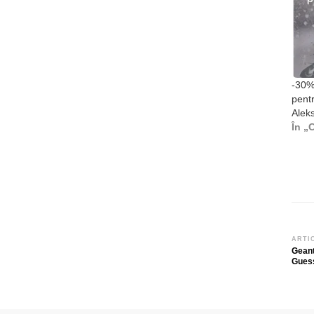
-30%
pent
Aleks
În „C
Na
ARTI
Geant
în
Gues
art