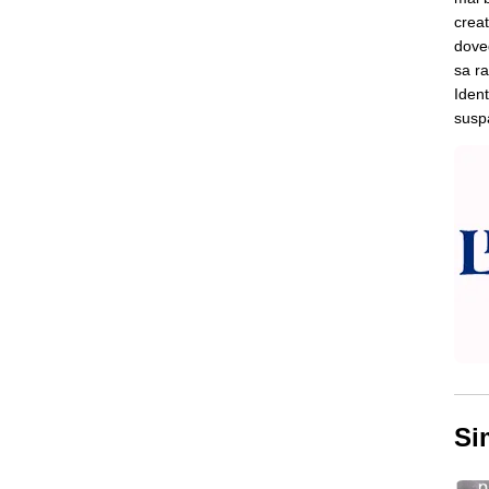
creat
doved
sa ra
Ident
suspa
Si