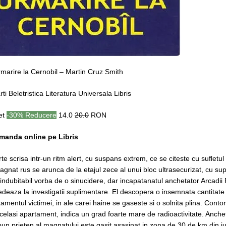
rmarire la Cernobil – Martin Cruz Smith
rti Beletristica Literatura Universala Libris
ret
-30% Reducere
14.0
20.0
RON
manda online pe Libris
te scrisa intr-un ritm alert, cu suspans extrem, ce se citeste cu sufletu
agnat rus se arunca de la etajul zece al unui bloc ultrasecurizat, cu 
indubitabil vorba de o sinucidere, dar incapatanatul anchetator Arcadii 
deaza la investigatii suplimentare. El descopera o insemnata cantitate d
amentul victimei, in ale carei haine se gaseste si o solnita plina. Contoru
celasi apartament, indica un grad foarte mare de radioactivitate. Anch
un prieten al magnatului este gasit asasinat in zona de 30 de km din jur