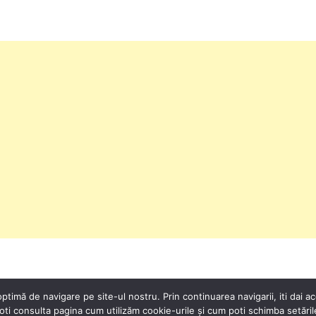
ptimă de navigare pe site-ul nostru. Prin continuarea navigarii, iti dai aco
oti consulta pagina cum utilizăm cookie-urile și cum poti schimba setăril
RSS NOUTATI
SITEMAP
DESPRE 