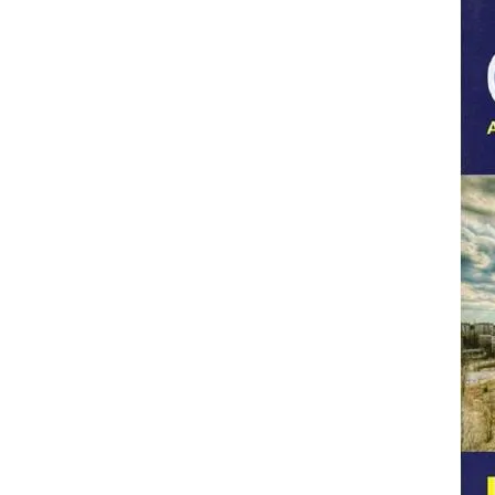
REDUCERE
URMARIRE
LA
CERNOBIL
–
MARTIN
CRUZ
SMITH