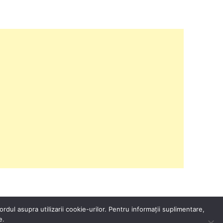
rdul asupra utilizarii cookie-urilor. Pentru informații suplimentare,
e.
MINE
FACEBOOK
INSTAGRAM
PINTEREST