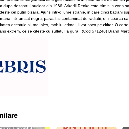
a dupa dezastrul nuclear din 1986. Arkadii Renko este trimis in zona s
este cel putin bizara. Ajuns intr-o lume stranie, in care cinci batrani su
mana intr-un sat negru, parasit si contaminat de radiatii, el incearca s
itatea acestuia si, mai ales, mobilul crimei, il vor soca pe cititor. O carte 
ns extrem, ce se citeste cu sufletul la gura.
(Cod 571248) Brand Mart
milare