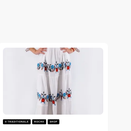
II TRADITIONALE
ROCHII
SHOP