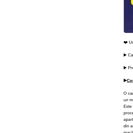
❤️ U
▶️ Ca
▶️ P
▶️
Co
O car
un m
Este 
proce
apart
din a
mai b