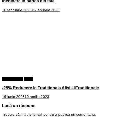
inchidere in partea din fata
16 februarie 2023
26 ianuarie 2023
Ii traditionale
Shop
-25% Reducere Ie Traditionala Alisi #IiTraditionale
19 iunie 2023
10 aprilie 2023
Lasă un răspuns
Trebuie să fii
autentificat
pentru a publica un comentariu.