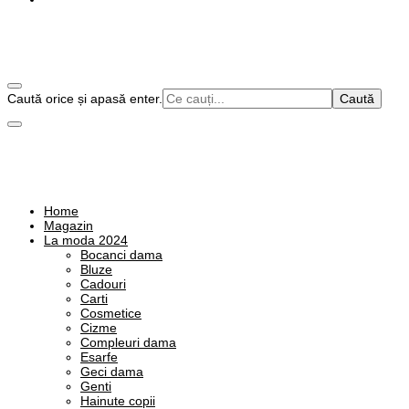
Cauți
Caută orice și apasă enter.
Alege o viata plina de culoare!
❤️ Stilul Meu Natural in Culori
ceva?
Alege o viata plina de culoare!
Home
❤️ Stilul Meu Natural in Culori
Magazin
La moda 2024
Bocanci dama
Bluze
Cadouri
Carti
Cosmetice
Cizme
Compleuri dama
Esarfe
Geci dama
Genti
Hainute copii