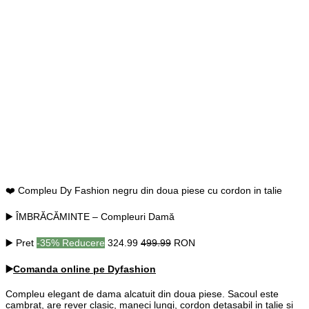
❤️ Compleu Dy Fashion negru din doua piese cu cordon in talie
▶️ ÎMBRĂCĂMINTE – Compleuri Damă
▶️ Pret
-35% Reducere
324.99
499.99
RON
▶️
Comanda online pe Dyfashion
Compleu elegant de dama alcatuit din doua piese. Sacoul este
cambrat, are rever clasic, maneci lungi, cordon detasabil in talie si