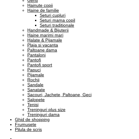
Genti
Hainute copii
Haine de familie
Seturi cupluri
Seturi mama copil
Seturi traditionale
Handmade & Bijuterii
Haine marimi mari
Halate & Pijamale
Plaja si vacanta
Paltoane dama
Pantaloni
Pantofi
Pantofi sport
Papuci
Pijamale
Rochii
Sandale
Sanatate
Sacouri, Jachete, Paltoane, Geci
Salopete
Tenisi
Treninguri plus size
Treninguri dama
Ghid de shopping
Frumusete
Pilula de scris