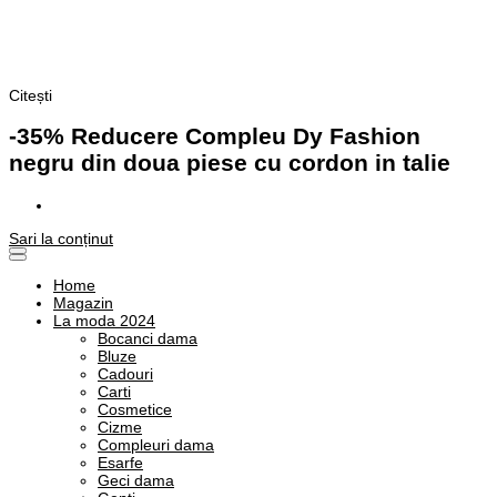
Citești
Alege o viata plina de culoare!
❤️ Stilul Meu Natural in Culori
-35% Reducere Compleu Dy Fashion
negru din doua piese cu cordon in talie
Sari la conținut
Home
Magazin
La moda 2024
Bocanci dama
Bluze
Cadouri
Carti
Cosmetice
Cizme
Compleuri dama
Esarfe
Geci dama