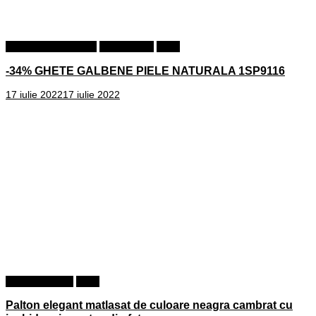
Ghete piele naturala
Incaltaminte
Shop
-34% GHETE GALBENE PIELE NATURALA 1SP9116
17 iulie 2022
17 iulie 2022
Paltoane dama
Shop
Palton elegant matlasat de culoare neagra cambrat cu