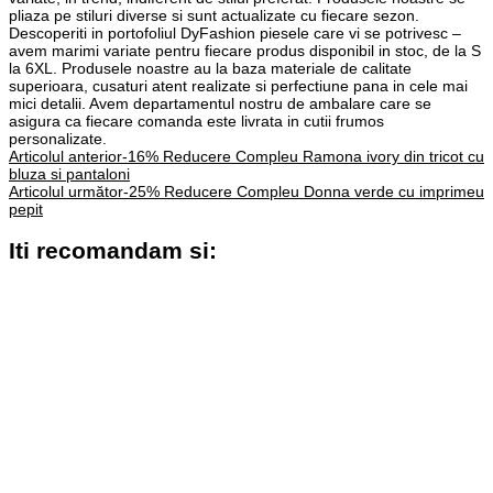
pliaza pe stiluri diverse si sunt actualizate cu fiecare sezon.
Descoperiti in portofoliul DyFashion piesele care vi se potrivesc –
avem marimi variate pentru fiecare produs disponibil in stoc, de la S
la 6XL. Produsele noastre au la baza materiale de calitate
superioara, cusaturi atent realizate si perfectiune pana in cele mai
mici detalii. Avem departamentul nostru de ambalare care se
asigura ca fiecare comanda este livrata in cutii frumos
personalizate.
Navigare
Articolul anterior
-16% Reducere Compleu Ramona ivory din tricot cu
bluza si pantaloni
în
Articolul următor
-25% Reducere Compleu Donna verde cu imprimeu
articole
pepit
Iti recomandam si: