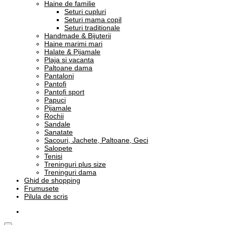
Haine de familie
Seturi cupluri
Seturi mama copil
Seturi traditionale
Handmade & Bijuterii
Haine marimi mari
Halate & Pijamale
Plaja si vacanta
Paltoane dama
Pantaloni
Pantofi
Pantofi sport
Papuci
Pijamale
Rochii
Sandale
Sanatate
Sacouri, Jachete, Paltoane, Geci
Salopete
Tenisi
Treninguri plus size
Treninguri dama
Ghid de shopping
Frumusete
Pilula de scris