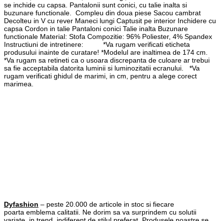
se inchide cu capsa. Pantalonii sunt conici, cu talie inalta si
buzunare functionale. Compleu din doua piese Sacou cambrat
Decolteu in V cu rever Maneci lungi Captusit pe interior Inchidere cu
capsa Cordon in talie Pantaloni conici Talie inalta Buzunare
functionale Material: Stofa Compozitie: 96% Poliester, 4% Spandex
Instructiuni de intretinere: *Va rugam verificati eticheta
produsului inainte de curatare! *Modelul are inaltimea de 174 cm.
*Va rugam sa retineti ca o usoara discrepanta de culoare ar trebui
sa fie acceptabila datorita luminii si luminozitatii ecranului. *Va
rugam verificati ghidul de marimi, in cm, pentru a alege corect
marimea.
Dyfashion
– peste 20.000 de articole in stoc si fiecare
poarta emblema calitatii. Ne dorim sa va surprindem cu solutii
variate, in trend, indiferent de stilul preferat. Produsele noastre se