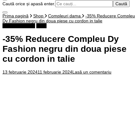
Cauți
Caută orice și apasă enter.
ceva?
Prima pagină
Shop
Compleuri dama
-35% Reducere Compleu
Dy Fashion negru din doua piese cu cordon in talie
Compleuri dama
Shop
-35% Reducere Compleu Dy
Fashion negru din doua piese
cu cordon in talie
la
13 februarie 2024
11 februarie 2024
Lasă un comentariu
-35%
Reducere
Compleu
Dy
Fashion
negru
din
doua
piese
cu
cordon
in
talie