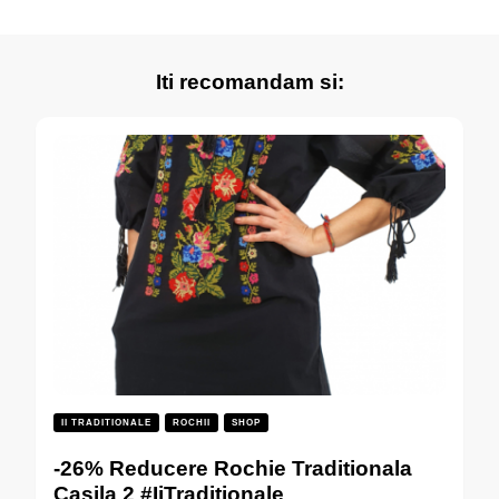
articole
Iti recomandam si:
II TRADITIONALE
ROCHII
SHOP
-26% Reducere Rochie Traditionala
Casila 2 #IiTraditionale