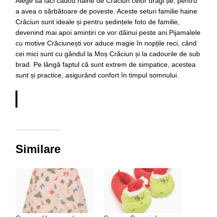
Alege să faci cadou haine de Crăciun celor dragi ție, pentru
a avea o sărbătoare de poveste. Aceste seturi familie haine
Crăciun sunt ideale și pentru ședințele foto de familie,
devenind mai apoi amintiri ce vor dăinui peste ani.Pijamalele
cu motive Crăciunești vor aduce magie în nopțile reci, când
cei mici sunt cu gândul la Moș Crăciun și la cadourile de sub
brad. Pe lângă faptul că sunt extrem de simpatice, acestea
sunt și practice, asigurând confort în timpul somnului.
Similare