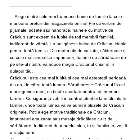
Alege dintre cele mei frumoase haine de familie la cele
mai bune preturi din magazinele online! Fie că vorbim de
pijamale, șosete sau hanorace,
hainele cu motive de
Crăciun
sunt extrem de iubite de toți membrii familiei,
indiferent de vârstă. La noi găsești haine de Crăciun, ideale
pentru toată familia. Din materiale de calitate, călduroase și
cu cele mai simpatice imprimeuri, hainele de sărbătoare de
pe site-ul nostru va aduce magia Crăciunul chiar și în
dulapul tău.
Crăciunul este cea mai iubită și cea mai așteptată perioadă
din an, de către toată lumea. Sărbătorește Crăciunul în cel
mai ingenios mod, cu ținute asortate pentru toți membrii
familiei. Cu siguranță veți fi în centrul atenției la întâlnirile în
familie, unde toată lumea vă va admira bluzele de Crăciun
originale. Poți alege motive tradiționale de Crăciun,
imprimeuri amuzante sau mesaje drăgălașe cu iz de
sărbătoare. Indiferent de modelul ales, tu și familia ta, veți fi
atracția serii.