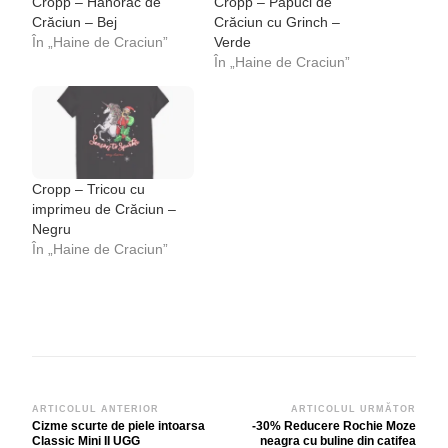
Cropp – Hanorac de
Cropp – Papuci de
Crăciun – Bej
Crăciun cu Grinch –
În „Haine de Craciun”
Verde
În „Haine de Craciun”
Cropp – Tricou cu
imprimeu de Crăciun –
Negru
În „Haine de Craciun”
Navigare
ARTICOLUL ANTERIOR
ARTICOLUL URMĂTOR
Cizme scurte de piele intoarsa
-30% Reducere Rochie Moze
în
Classic Mini II UGG
neagra cu buline din catifea