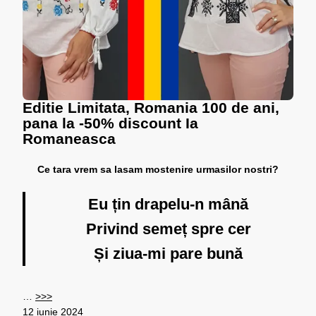
Editie Limitata, Romania 100 de ani,
pana la -50% discount Ia
Romaneasca
Ce tara vrem sa lasam mostenire urmasilor nostri?
Eu țin drapelu-n mână
Privind semeț spre cer
Și ziua-mi pare bună
…
>>>
12 iunie 2024