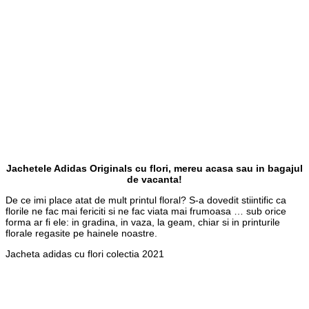
Jachetele Adidas Originals cu flori, mereu acasa sau in bagajul
de vacanta!
De ce imi place atat de mult printul floral? S-a dovedit stiintific ca
florile ne fac mai fericiti si ne fac viata mai frumoasa … sub orice
forma ar fi ele: in gradina, in vaza, la geam, chiar si in printurile
florale regasite pe hainele noastre.
Jacheta adidas cu flori colectia 2021