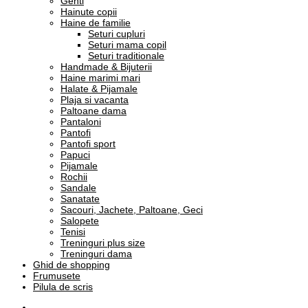
Genti
Hainute copii
Haine de familie
Seturi cupluri
Seturi mama copil
Seturi traditionale
Handmade & Bijuterii
Haine marimi mari
Halate & Pijamale
Plaja si vacanta
Paltoane dama
Pantaloni
Pantofi
Pantofi sport
Papuci
Pijamale
Rochii
Sandale
Sanatate
Sacouri, Jachete, Paltoane, Geci
Salopete
Tenisi
Treninguri plus size
Treninguri dama
Ghid de shopping
Frumusete
Pilula de scris