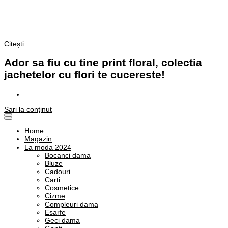
Citești
Alege o viata plina de culoare!
❤️ Stilul Meu Natural in Culori
Ador sa fiu cu tine print floral, colectia
jachetelor cu flori te cucereste!
Sari la conținut
Home
Magazin
La moda 2024
Bocanci dama
Bluze
Cadouri
Carti
Cosmetice
Cizme
Compleuri dama
Esarfe
Geci dama