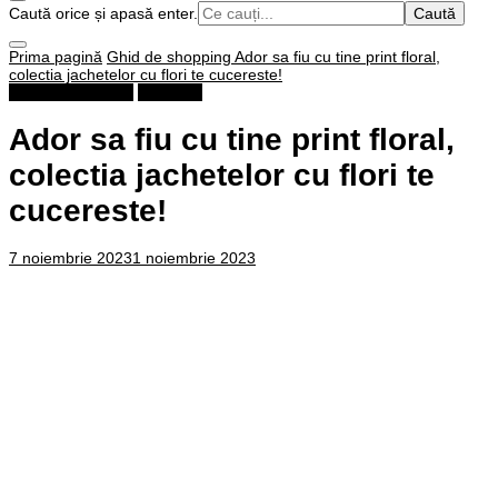
Cauți
Caută orice și apasă enter.
ceva?
Prima pagină
Ghid de shopping
Ador sa fiu cu tine print floral,
colectia jachetelor cu flori te cucereste!
Ghid de shopping
Stilulmeu
Ador sa fiu cu tine print floral,
colectia jachetelor cu flori te
cucereste!
7 noiembrie 2023
1 noiembrie 2023