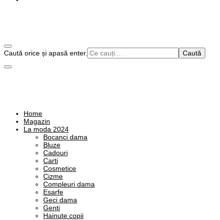
Cauți
Caută orice și apasă enter.
Alege o viata plina de culoare!
❤️ Stilul Meu Natural in Culori
ceva?
Alege o viata plina de culoare!
Home
❤️ Stilul Meu Natural in Culori
Magazin
La moda 2024
Bocanci dama
Bluze
Cadouri
Carti
Cosmetice
Cizme
Compleuri dama
Esarfe
Geci dama
Genti
Hainute copii