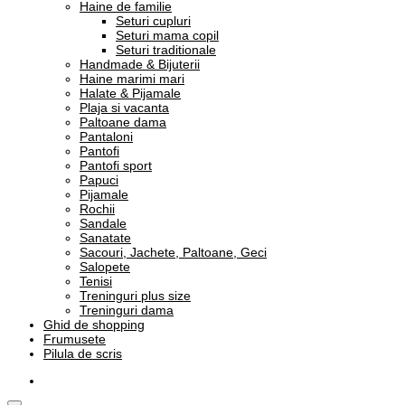
Haine de familie
Seturi cupluri
Seturi mama copil
Seturi traditionale
Handmade & Bijuterii
Haine marimi mari
Halate & Pijamale
Plaja si vacanta
Paltoane dama
Pantaloni
Pantofi
Pantofi sport
Papuci
Pijamale
Rochii
Sandale
Sanatate
Sacouri, Jachete, Paltoane, Geci
Salopete
Tenisi
Treninguri plus size
Treninguri dama
Ghid de shopping
Frumusete
Pilula de scris