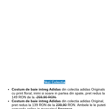
Vezi Colectia
Costum de baie intreg Adidas
din colectia adidas Originals
cu print floral, inimi si soare in partea din spate, pret redus la
149 RON de la
259,90 RON.
Costum de baie intreg Adidas
din colectia adidas Original,
p
ret redus la 139 RON de la
239,90
RON. Ambele le le puteti
comanda online in magazinul
Answear
.