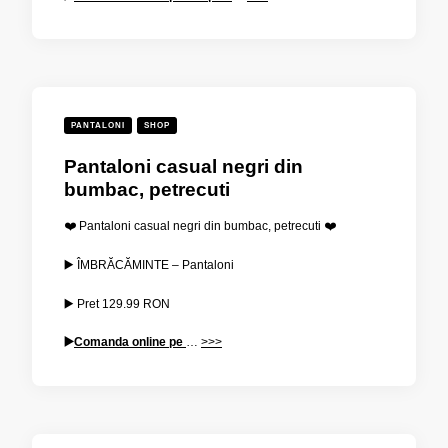
PANTALONI
SHOP
Pantaloni casual negri din
bumbac, petrecuti
❤️ Pantaloni casual negri din bumbac, petrecuti ❤️
▶️ ÎMBRĂCĂMINTE – Pantaloni
▶️ Pret
129.99
RON
▶️
Comanda online pe
…
>>>