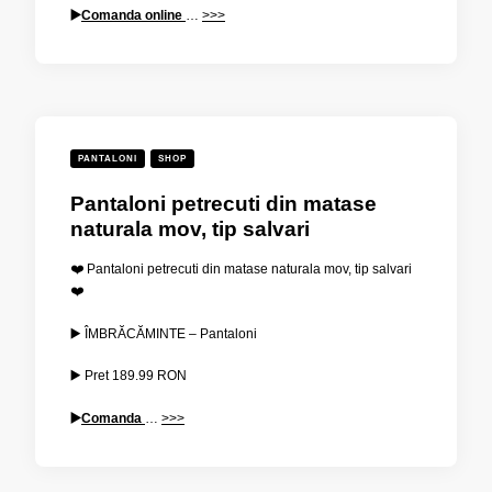
▶️
Comanda online
…
>>>
PANTALONI
SHOP
Pantaloni petrecuti din matase
naturala mov, tip salvari
❤️ Pantaloni petrecuti din matase naturala mov, tip salvari
❤️
▶️ ÎMBRĂCĂMINTE – Pantaloni
▶️ Pret
189.99
RON
▶️
Comanda
…
>>>