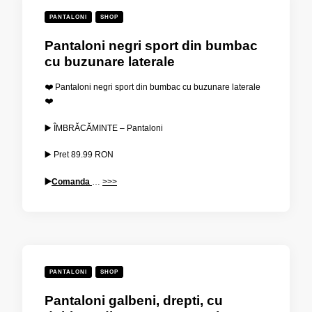
PANTALONI
SHOP
Pantaloni negri sport din bumbac
cu buzunare laterale
❤️ Pantaloni negri sport din bumbac cu buzunare laterale
❤️
▶️ ÎMBRĂCĂMINTE – Pantaloni
▶️ Pret
89.99
RON
▶️
Comanda
…
>>>
PANTALONI
SHOP
Pantaloni galbeni, drepti, cu