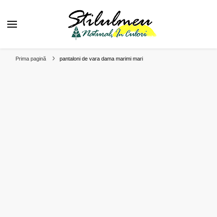
❤️ Stilul Meu Natural in Culori
Alege o viata plina de culoare!
Prima pagină
pantaloni de vara dama marimi mari