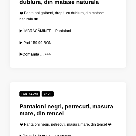
dublura, din matase naturala
❤️ Pantaloni galbeni, drepti, cu dublura, din matase
naturala ❤️
▶️ ÎMBRĂCĂMINTE – Pantaloni
▶️ Pret
159.99
RON
▶️
Comanda
…
>>>
PANTALONI
SHOP
Pantaloni negri, petrecuti, masura
mare, din tencel
❤️ Pantaloni negri, petrecuti, masura mare, din tencel ❤️