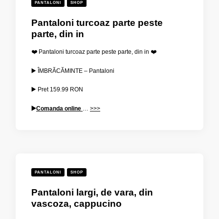
PANTALONI
SHOP
Pantaloni turcoaz parte peste
parte, din in
❤️ Pantaloni turcoaz parte peste parte, din in ❤️
▶️ ÎMBRĂCĂMINTE – Pantaloni
▶️ Pret
159.99
RON
▶️
Comanda online
…
>>>
PANTALONI
SHOP
Pantaloni largi, de vara, din
vascoza, cappucino