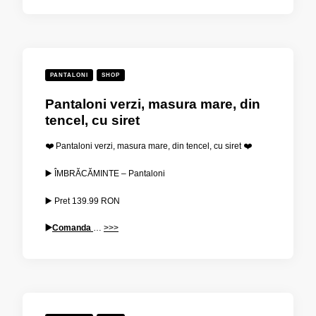
PANTALONI
SHOP
Pantaloni verzi, masura mare, din
tencel, cu siret
❤️ Pantaloni verzi, masura mare, din tencel, cu siret ❤️
▶️ ÎMBRĂCĂMINTE – Pantaloni
▶️ Pret
139.99
RON
▶️
Comanda
…
>>>