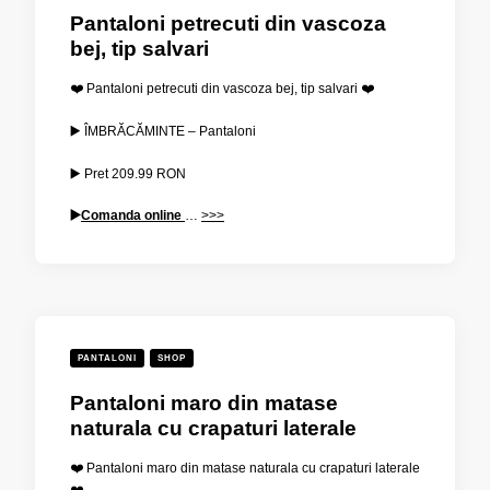
Pantaloni petrecuti din vascoza
bej, tip salvari
❤️ Pantaloni petrecuti din vascoza bej, tip salvari ❤️
▶️ ÎMBRĂCĂMINTE – Pantaloni
▶️ Pret
209.99
RON
▶️
Comanda online
…
>>>
PANTALONI
SHOP
Pantaloni maro din matase
naturala cu crapaturi laterale
❤️ Pantaloni maro din matase naturala cu crapaturi laterale
❤️