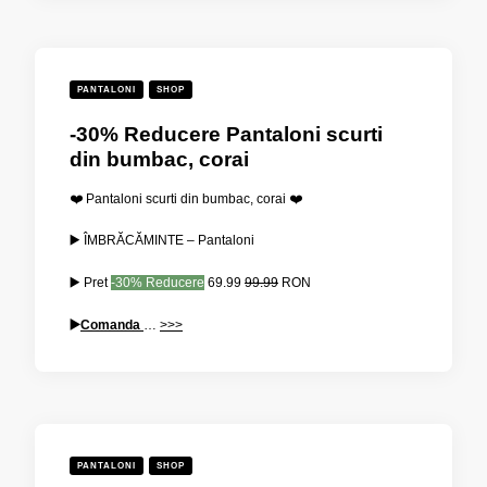
PANTALONI
SHOP
-30% Reducere Pantaloni scurti
din bumbac, corai
❤️ Pantaloni scurti din bumbac, corai ❤️
▶️ ÎMBRĂCĂMINTE – Pantaloni
▶️ Pret
-30% Reducere
69.99
99.99
RON
▶️
Comanda
…
>>>
PANTALONI
SHOP