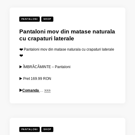
PANTALONI
SHOP
Pantaloni mov din matase naturala
cu crapaturi laterale
❤️ Pantaloni mov din matase naturala cu crapaturi laterale
❤️
▶️ ÎMBRĂCĂMINTE – Pantaloni
▶️ Pret
169.99
RON
▶️
Comanda
…
>>>
PANTALONI
SHOP