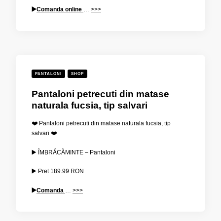
▶️
Comanda online
…
>>>
PANTALONI
SHOP
Pantaloni petrecuti din matase
naturala fucsia, tip salvari
❤️ Pantaloni petrecuti din matase naturala fucsia, tip
salvari ❤️
▶️ ÎMBRĂCĂMINTE – Pantaloni
▶️ Pret
189.99
RON
▶️
Comanda
…
>>>