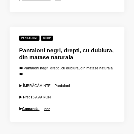
PANTALONI
SHOP
Pantaloni negri, drepti, cu dublura,
din matase naturala
❤️ Pantaloni negri, drepti, cu dublura, din matase naturala
❤️
▶️ ÎMBRĂCĂMINTE – Pantaloni
▶️ Pret
159.99
RON
▶️
Comanda
…
>>>