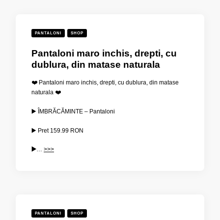
PANTALONI
SHOP
Pantaloni maro inchis, drepti, cu
dublura, din matase naturala
❤️ Pantaloni maro inchis, drepti, cu dublura, din matase
naturala ❤️
▶️ ÎMBRĂCĂMINTE – Pantaloni
▶️ Pret
159.99
RON
▶️
…
>>>
PANTALONI
SHOP