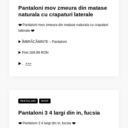
Pantaloni mov zmeura din matase
naturala cu crapaturi laterale
❤️ Pantaloni mov zmeura din matase naturala cu crapaturi
laterale ❤️
▶️ ÎMBRĂCĂMINTE – Pantaloni
▶️ Pret
169.99
RON
▶️
…
>>>
PANTALONI
SHOP
Pantaloni 3 4 largi din in, fucsia
❤️ Pantaloni 3 4 largi din in, fucsia ❤️