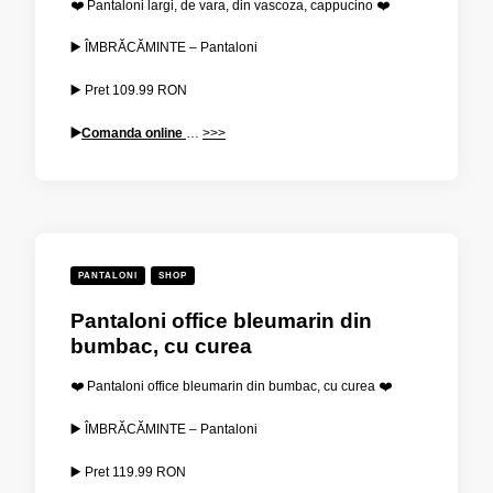
❤️ Pantaloni largi, de vara, din vascoza, cappucino ❤️
▶️ ÎMBRĂCĂMINTE – Pantaloni
▶️ Pret
109.99
RON
▶️
Comanda online
…
>>>
PANTALONI
SHOP
Pantaloni office bleumarin din
bumbac, cu curea
❤️ Pantaloni office bleumarin din bumbac, cu curea ❤️
▶️ ÎMBRĂCĂMINTE – Pantaloni
▶️ Pret
119.99
RON