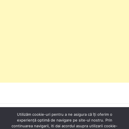
Utilizăm cookie-uri pentru a ne asigura că îți oferim o
RSS NOUTATI
SITEMAP
DESPRE MINE
FACEBOOK
experiență optimă de navigare pe site-ul nostru. Prin
INSTAGRAM
PINTEREST
ABONARE LA RSS
continuarea navigarii, iti dai acordul asupra utilizarii cookie-
PRIVACE POLICY