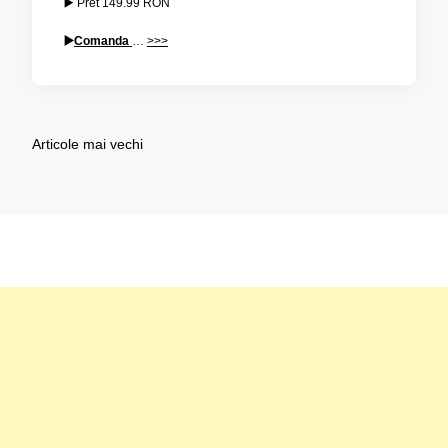
▶️ Pret
149.99
RON
▶️
Comanda
…
>>>
Navigare
Articole mai vechi
în
articole