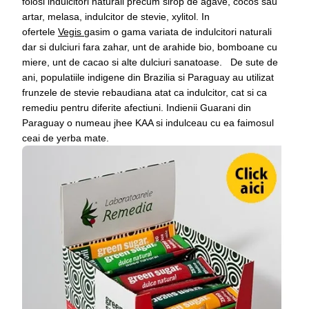
folosi indulcitori naturali precum sirop de agave, cocos sau
artar, melasa, indulcitor de stevie, xylitol. In
ofertele
Vegis
gasim o gama variata de indulcitori naturali
dar si dulciuri fara zahar, unt de arahide bio, bomboane cu
miere, unt de cacao si alte dulciuri sanatoase. De sute de
ani, populatiile indigene din Brazilia si Paraguay au utilizat
frunzele de stevie rebaudiana atat ca indulcitor, cat si ca
remediu pentru diferite afectiuni. Indienii Guarani din
Paraguay o numeau jhee KAA si indulceau cu ea faimosul
ceai de yerba mate.