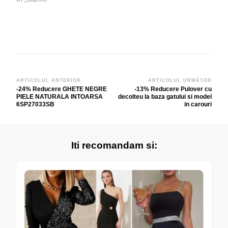
Navigare
ARTICOLUL ANTERIOR
ARTICOLUL URMĂTOR
-24% Reducere GHETE NEGRE
-13% Reducere Pulover cu
în
PIELE NATURALA INTOARSA
decolteu la baza gatului si model
articole
6SP27033SB
in carouri
Iti recomandam si: