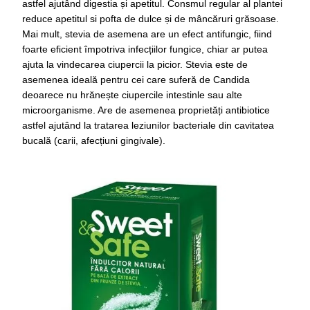
astfel ajutând digestia și apetitul. Consmul regular al plantei
reduce apetitul si pofta de dulce și de mâncăruri grăsoase.
Mai mult, stevia de asemena are un efect antifungic, fiind
foarte eficient împotriva infecțiilor fungice, chiar ar putea
ajuta la vindecarea ciupercii la picior. Stevia este de
asemenea ideală pentru cei care suferă de Candida
deoarece nu hrănește ciupercile intestinle sau alte
microorganisme. Are de asemenea proprietăți antibiotice
astfel ajutând la tratarea leziunilor bacteriale din cavitatea
bucală (carii, afecțiuni gingivale).