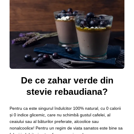
DACA
FOLOSESTI
ZAHAR
VERDE
DIN
STEVIE
REBAUDIANA!
De ce zahar verde din
stevie rebaudiana?
Pentru ca este singurul îndulcitor 100% natural, cu 0 calorii
și 0 indice glicemic, care nu schimbă gustul cafelei, al
ceaiului sau al băturilor preferate, alcoolice sau
nonalcoolice! Pentru un regim de viata sanatos este bine sa