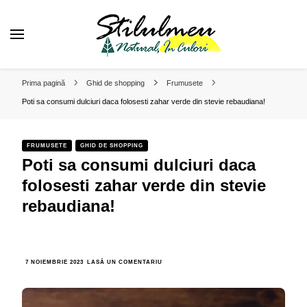
❤️ Stilul Meu Natural in Culori
Alege o viata plina de culoare!
Prima pagină
Ghid de shopping
Frumusete
Poti sa consumi dulciuri daca folosesti zahar verde din stevie rebaudiana!
FRUMUSETE
GHID DE SHOPPING
Poti sa consumi dulciuri daca
folosesti zahar verde din stevie
rebaudiana!
LA
7 NOIEMBRIE 2023
LASĂ UN COMENTARIU
POTI
SA
CONSUMI
DULCIURI