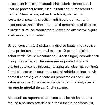
dulce, sunt indulcitori naturali, slab calorici, foarte stabili,
usor de procesat termic, fiind utilizati pentru mancaruri si
bauturi. Steviosidele, rebaudiosidele A, steviolul si
isosteviolul prezinta si actiuni anti-hiperglicemice, anti-
hipertensive, anti-inflamatoare, anti-tumorale, anti-diareice,
diuretice si imuno-modulatoare, devenind alternative sigure
si eficiente pentru zahar.
Se pot consuma 1-2 stickuri, in diverse bauturi nealcoolice,
dupa preferinta, dar nu mai mult de 10 pe zi. 1 stick de
zahar verde Stevie Rebaudiana (Green Sugar) echivalent cu
o lingurita de zahar. Deasemenea se poate folosi si la
prajituri detetice, ca inlocuitor al zaharului obisnuit, pe lângă
faptul că este un înlocuitor natural al zahărlui rafinat, stevia
poate fi benefic și celor care au probleme cu nivelul de
zahăr în sânge. Spre deosebire de zahărul rafinat,
stevia
nu crește nivelul de zahăr din sânge
.
Alte studii au raportat că ar putea să aibe abilitatea de a
reduce tensiunea arterială și a regla fncțiile pancreasului,