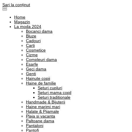
Sari la conținut
Home
Magazin
La moda 2024
Bocanci dama
Bluze
Cadouri
Carti
Cosmetice
Cizme
Compleuri dama
Esarfe
Geci dama
Genti
Hainute copii
Haine de familie
Seturi cupluri
Seturi mama copil
Seturi traditionale
Handmade & Bijuterii
Haine marimi mari
Halate & Pijamale
Plaja si vacanta
Paltoane dama
Pantaloni
Pantofi