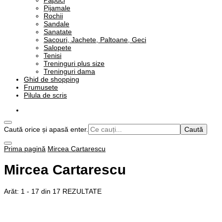
Papuci
Pijamale
Rochii
Sandale
Sanatate
Sacouri, Jachete, Paltoane, Geci
Salopete
Tenisi
Treninguri plus size
Treninguri dama
Ghid de shopping
Frumusete
Pilula de scris
Cauți
Caută orice și apasă enter.
ceva?
Prima pagină
Mircea Cartarescu
Mircea Cartarescu
Arăt: 1 - 17 din 17 REZULTATE