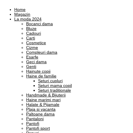
Alege o viata plina de culoare!
Home
❤️ Stilul Meu Natural in Culori
Magazin
La moda 2024
Bocanci dama
Bluze
Cadouri
Carti
Cosmetice
Cizme
Compleuri dama
Esarfe
Geci dama
Genti
Hainute copii
Haine de familie
Seturi cupluri
Seturi mama copil
Seturi traditionale
Handmade & Bijuterii
Haine marimi mari
Halate & Pijamale
Plaja si vacanta
Paltoane dama
Pantaloni
Pantofi
Pantofi sport