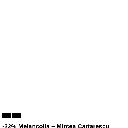
Carti
Shop
-22% Melancolia – Mircea Cartarescu