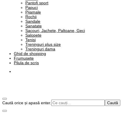
Pantofi sport
Papuci
Pijamale
Rochii
Sandale
Sanatate
Sacouri, Jachete, Paltoane, Geci
Salopete
Tenisi
Treninguri plus size
Treninguri dama
Ghid de shopping
Frumusete
Pilula de scris
Cauți
Caută orice și apasă enter.
Alege o viata plina de culoare!
❤️ Stilul Meu Natural in Culori
ceva?