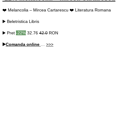
❤️ Melancolia – Mircea Cartarescu ❤️ Literatura Romana
▶️ Beletristica Libris
▶️ Pret
-22%
32.76
42.0
RON
▶️
Comanda online
…
>>>