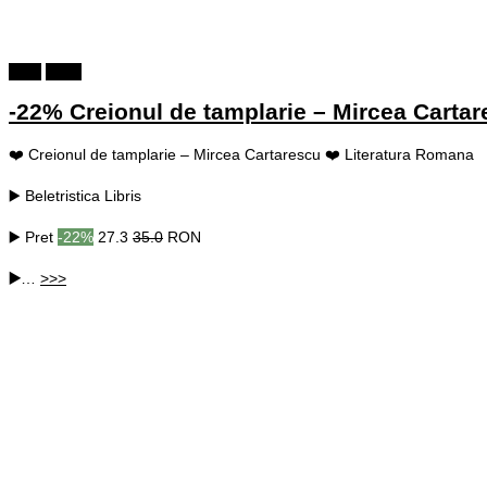
Carti
Shop
-22% Creionul de tamplarie – Mircea Carta
❤️ Creionul de tamplarie – Mircea Cartarescu ❤️ Literatura Romana
▶️ Beletristica Libris
▶️ Pret
-22%
27.3
35.0
RON
▶️
…
>>>